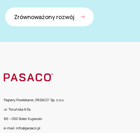
Zrównoważony rozwój
Papiery Powlekane „PASACO” Sp. z o.o.
ul. Toruńska 63a
86 – 050 Solec Kujawski
e-mail: info@pasaco.pl