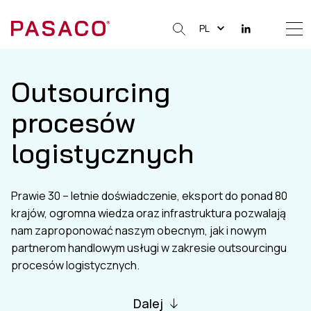
PL
Me
Clos
Outsourcing
procesów
logistycznych
Prawie 30 – letnie doświadczenie, eksport do ponad 80
krajów, ogromna wiedza oraz infrastruktura pozwalają
nam zaproponować naszym obecnym, jak i nowym
partnerom handlowym usługi w zakresie outsourcingu
procesów logistycznych.
Dalej