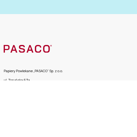
Papiery Powlekane „PASACO” Sp. z o.o.
ul. Toruńska 63a
86 – 050 Solec Kujawski
e-mail: info@pasaco.pl
Productos